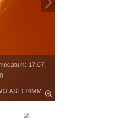
medatum: 17.07.
0,
: ZWO ASI 174MM