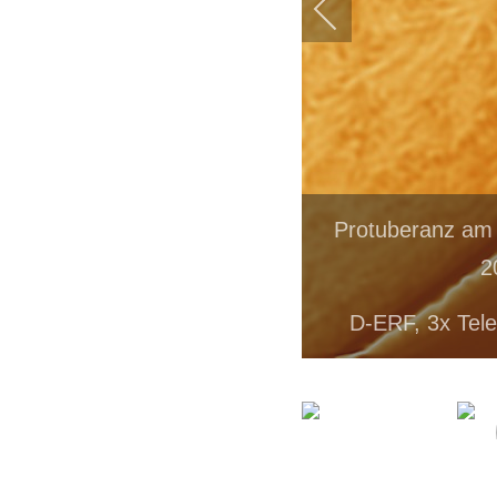
Protuberanz am
2
D-ERF, 3x Tele