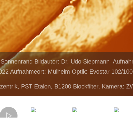
 Sonnenrand Bildautor: Dr. Udo Siepmann Aufnah
022 Aufnahmeort: Mülheim Optik: Evostar 102/100
zentrik, PST-Etalon, B1200 Blockfilter, Kamera