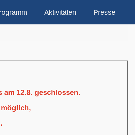
rogramm
Aktivitäten
Presse
is am 12.8. geschlossen.
 möglich,
.