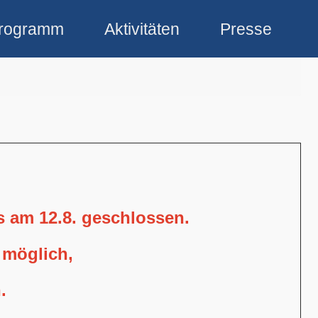
rogramm
Aktivitäten
Presse
is am 12.8. geschlossen.
 möglich,
.