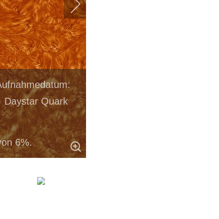
n Aufnahmedatum:
e Daystar Quark
von 6%.