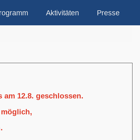
rogramm
Aktivitäten
Presse
is am 12.8. geschlossen.
 möglich,
.