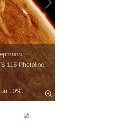
Siepmann
S 115 Photoline
von 10%.