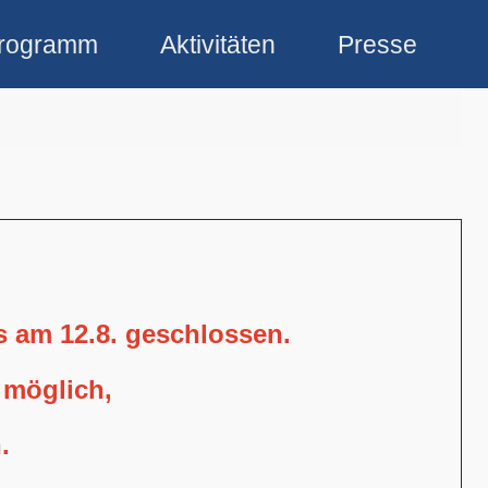
rogramm
Aktivitäten
Presse
is am 12.8. geschlossen.
 möglich,
.