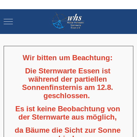
Mobile Menu Toggle
Mobile Menu Toggle
Wir bitten um Beachtung:
Die Sternwarte Essen ist
während der partiellen
Sonnenfinsternis am 12.8.
geschlossen.
Es ist keine Beobachtung von
der Sternwarte aus möglich,
da Bäume die Sicht zur Sonne