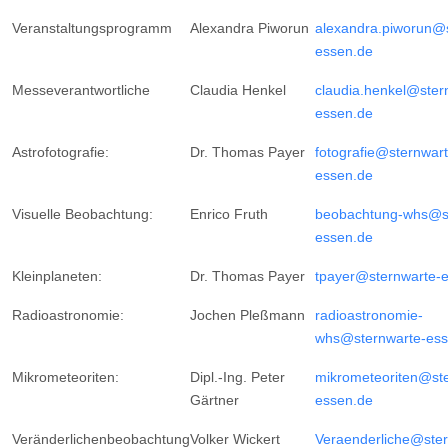
Veranstaltungsprogramm
Alexandra Piworun
alexandra.piworun@s
essen.de
Messeverantwortliche
Claudia Henkel
claudia.henkel@ster
essen.de
Astrofotografie:
Dr. Thomas Payer
fotografie@sternwart
essen.de
Visuelle Beobachtung:
Enrico Fruth
beobachtung-whs@st
essen.de
Kleinplaneten:
Dr. Thomas Payer
tpayer@sternwarte-
Radioastronomie:
Jochen Pleßmann
radioastronomie-
whs@sternwarte-ess
Mikrometeoriten:
Dipl.-Ing. Peter
mikrometeoriten@ste
Gärtner
essen.de
Veränderlichenbeobachtung
Volker Wickert
Veraenderliche@ster