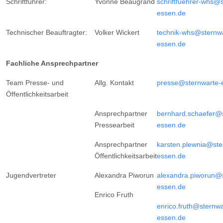
Schriftführer:
Yvonne Beaugrand
schriftfuehrer-whs@
essen.de
Technischer Beauftragter:
Volker Wickert
technik-whs@sternwa
essen.de
Fachliche Ansprechpartner
Team Presse- und
Allg. Kontakt
presse@sternwarte-
Öffentlichkeitsarbeit
Ansprechpartner
bernhard.schaefer@s
Pressearbeit
essen.de
Ansprechpartner
karsten.plewnia@ste
Öffentlichkeitsarbeit
essen.de
Jugendvertreter
Alexandra Piworun
alexandra.piworun@s
essen.de
Enrico Fruth
enrico.fruth@sternwa
essen.de