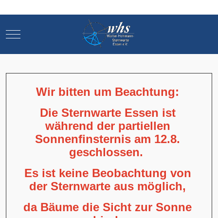
Mobile Menu Toggle
Mobile Menu Toggle
Wir bitten um Beachtung:
Die Sternwarte Essen ist
während der partiellen
Sonnenfinsternis am 12.8.
geschlossen.
Es ist keine Beobachtung von
der Sternwarte aus möglich,
da Bäume die Sicht zur Sonne