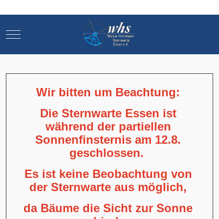
Mobile Menu Toggle
Mobile Menu Toggle
Wir bitten um Beachtung:
Die Sternwarte Essen ist
während der partiellen
Sonnenfinsternis am 12.8.
geschlossen.
Es ist keine Beobachtung von
der Sternwarte aus möglich,
da Bäume die Sicht zur Sonne