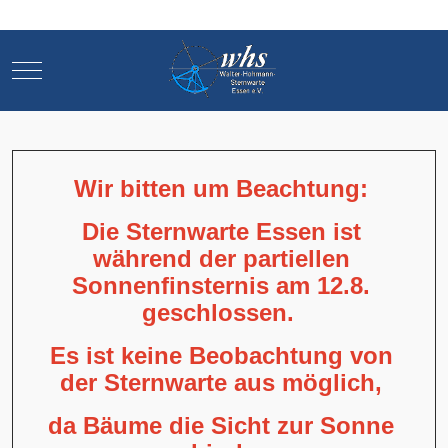
Mobile Menu Toggle
Mobile Menu Toggle
Wir bitten um Beachtung:
Die Sternwarte Essen ist
während der partiellen
Sonnenfinsternis am 12.8.
geschlossen.
Es ist keine Beobachtung von
der Sternwarte aus möglich,
da Bäume die Sicht zur Sonne