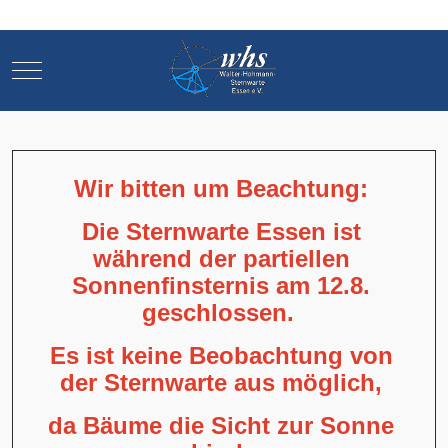
Mobile Menu Toggle
Mobile Menu Toggle
Wir bitten um Beachtung:
Die Sternwarte Essen ist
während der partiellen
Sonnenfinsternis am 12.8.
geschlossen.
Es ist keine Beobachtung von
der Sternwarte aus möglich,
da Bäume die Sicht zur Sonne