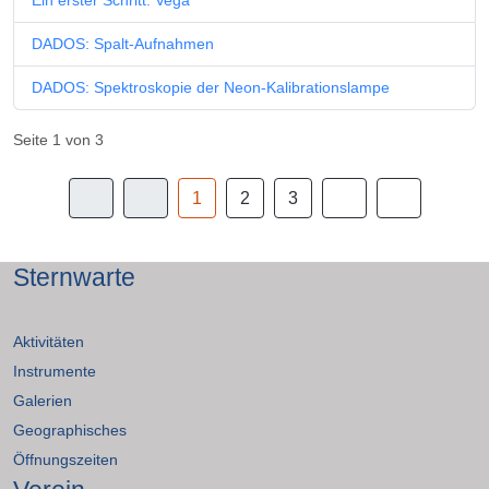
Ein erster Schritt: Vega
DADOS: Spalt-Aufnahmen
DADOS: Spektroskopie der Neon-Kalibrationslampe
Seite 1 von 3
1
2
3
Sternwarte
Aktivitäten
Instrumente
Galerien
Geographisches
Öffnungszeiten