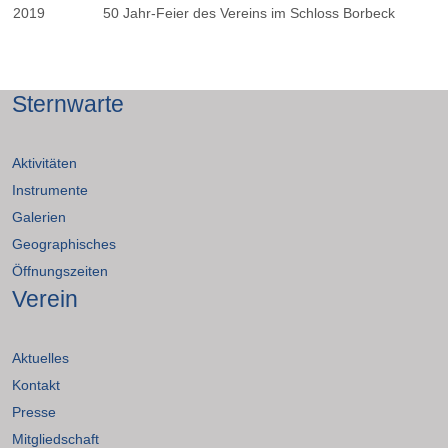
2019
50 Jahr-Feier des Vereins im Schloss Borbeck
Sternwarte
Aktivitäten
Instrumente
Galerien
Geographisches
Öffnungszeiten
Verein
Aktuelles
Kontakt
Presse
Mitgliedschaft