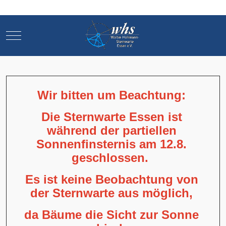
Mobile Menu Toggle
Mobile Menu Toggle
Wir bitten um Beachtung:
Die Sternwarte Essen ist
während der partiellen
Sonnenfinsternis am 12.8.
geschlossen.
Es ist keine Beobachtung von
der Sternwarte aus möglich,
da Bäume die Sicht zur Sonne