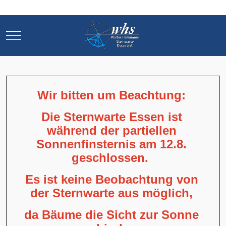
Mobile Menu Toggle
Mobile Menu Toggle
Wir bitten um Beachtung:
Die Sternwarte Essen ist
während der partiellen
Sonnenfinsternis am 12.8.
geschlossen.
Es ist keine Beobachtung von
der Sternwarte aus möglich,
da Bäume die Sicht zur Sonne