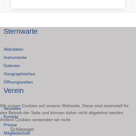
Sternwarte
Aktivitäten
Instrumente
Galerien
Geographisches
Öffnungszeiten
Verein
Wir nutzen Cookies auf unserer Webseite. Diese sind essenziell für
Aktuelles
den Betrieb der Seite und können daher nicht abgelehnt werden.
Kontakt
Andere Cookies verwenden wir nicht.
Presse
Schliessen
Mitgliedschaft