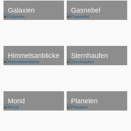
Galaxien
Gasnebel
Himmelsanblicke
Sternhaufen
Mond
Planeten