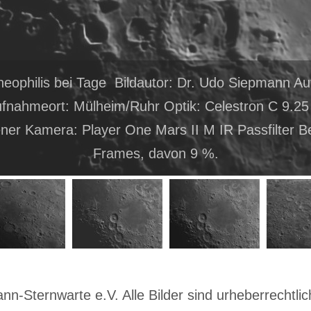
heophilis bei Tage Bildautor: Dr. Udo Siepmann 
fnahmeort: Mülheim/Ruhr Optik: Celestron C 9.25 
ner Kamera: Player One Mars II M IR Passfilter B
Frames, davon 9 %.
-Sternwarte e.V. Alle Bilder sind urheberrechtlich