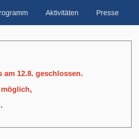
rogramm
Aktivitäten
Presse
is am 12.8. geschlossen.
 möglich,
.