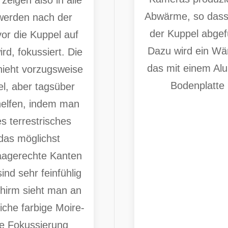
Abwärme, so dass
werden nach der
der Kuppel abge
or die Kuppel auf
Dazu wird ein Wä
ird, fokussiert. Die
das mit einem Al
ieht vorzugsweise
Bodenplatte 
, aber tagsüber
elfen, indem man
es terrestrisches
das möglichst
aagerechte Kanten
ind sehr feinfühlig
hirm sieht man an
iche farbige Moire-
ie Fokussierung