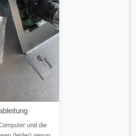
bleitung
-Computer und die
ren (leider) genug