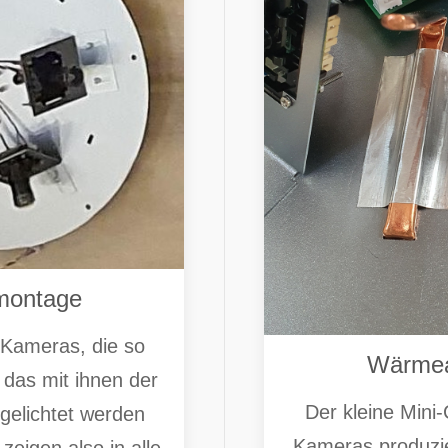
montage
 Kameras, die so
Wärmea
das mit ihnen der
Der kleine Mini
elichtet werden
Kameras produzie
eigen also in alle