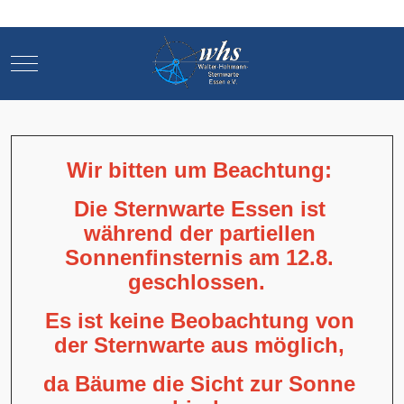
Mobile Menu Toggle
Mobile Menu Toggle
Wir bitten um Beachtung:
Die Sternwarte Essen ist
während der partiellen
Sonnenfinsternis am 12.8.
geschlossen.
Es ist keine Beobachtung von
der Sternwarte aus möglich,
da Bäume die Sicht zur Sonne