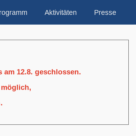
rogramm
Aktivitäten
Presse
is am 12.8. geschlossen.
 möglich,
.