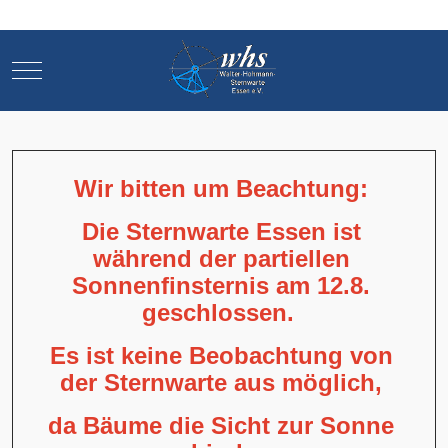
Mobile Menu Toggle
Mobile Menu Toggle
Wir bitten um Beachtung:
Die Sternwarte Essen ist
während der partiellen
Sonnenfinsternis am 12.8.
geschlossen.
Es ist keine Beobachtung von
der Sternwarte aus möglich,
da Bäume die Sicht zur Sonne