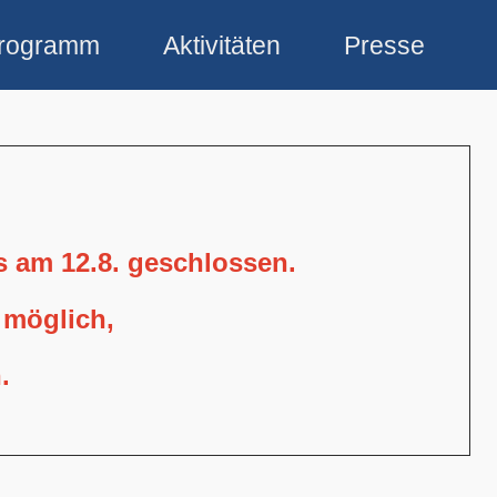
rogramm
Aktivitäten
Presse
is am 12.8. geschlossen.
 möglich,
.