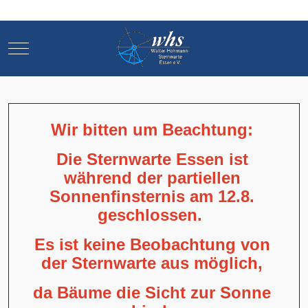
Mobile Menu Toggle
Mobile Menu Toggle
Wir bitten um Beachtung:
Die Sternwarte Essen ist
während der partiellen
Sonnenfinsternis am 12.8.
geschlossen.
Es ist keine Beobachtung von
der Sternwarte aus möglich,
da Bäume die Sicht zur Sonne