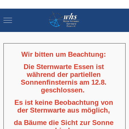
Mobile Menu Toggle
Mobile Menu Toggle
Wir bitten um Beachtung:
Die Sternwarte Essen ist
während der partiellen
Sonnenfinsternis am 12.8.
geschlossen.
Es ist keine Beobachtung von
der Sternwarte aus möglich,
da Bäume die Sicht zur Sonne