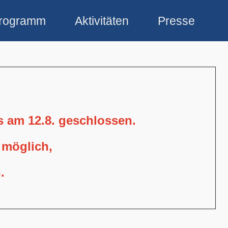
rogramm
Aktivitäten
Presse
is am 12.8. geschlossen.
 möglich,
.