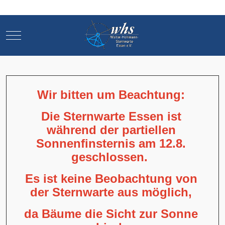
Mobile Menu Toggle
Mobile Menu Toggle
Wir bitten um Beachtung:
Die Sternwarte Essen ist
während der partiellen
Sonnenfinsternis am 12.8.
geschlossen.
Es ist keine Beobachtung von
der Sternwarte aus möglich,
da Bäume die Sicht zur Sonne