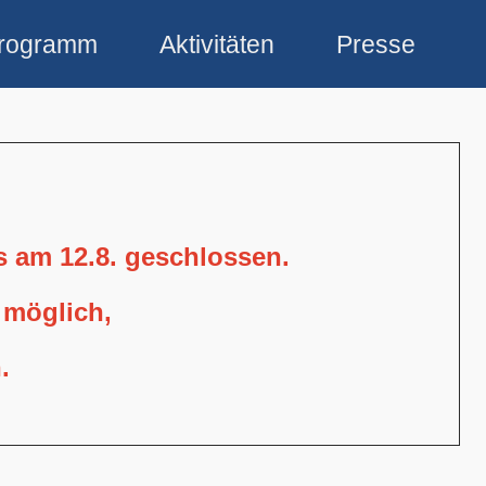
rogramm
Aktivitäten
Presse
is am 12.8. geschlossen.
 möglich,
.