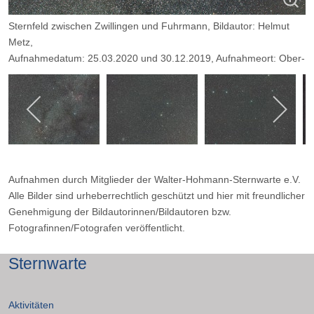
Sternfeld zwischen Zwillingen und Fuhrmann, Bildautor: Helmut
Metz,
Aufnahmedatum: 25.03.2020 und 30.12.2019, Aufnahmeort: Ober-
Holte / Sauerland
Kamera: Canon 450D astromodifiziert, Empfindlichkeit: ISO 800,
Objektiv: 35-mm-Sigma, Filter: L-2 UV/IR-Blockfilter,
Belichtungszeit: 4 x 10 min, Blende: 4
Aufnahmen durch Mitglieder der Walter-Hohmann-Sternwarte e.V.
Alle Bilder sind urheberrechtlich geschützt und hier mit freundlicher
Genehmigung der Bildautorinnen/Bildautoren bzw.
Fotografinnen/Fotografen veröffentlicht.
Sternwarte
Aktivitäten