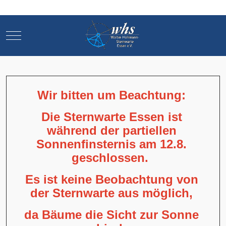
Mobile Menu Toggle
Mobile Menu Toggle
Wir bitten um Beachtung:
Die Sternwarte Essen ist
während der partiellen
Sonnenfinsternis am 12.8.
geschlossen.
Es ist keine Beobachtung von
der Sternwarte aus möglich,
da Bäume die Sicht zur Sonne