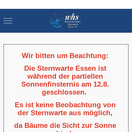
Mobile Menu Toggle
Mobile Menu Toggle
Wir bitten um Beachtung:
Die Sternwarte Essen ist
während der partiellen
Sonnenfinsternis am 12.8.
geschlossen.
Es ist keine Beobachtung von
der Sternwarte aus möglich,
da Bäume die Sicht zur Sonne