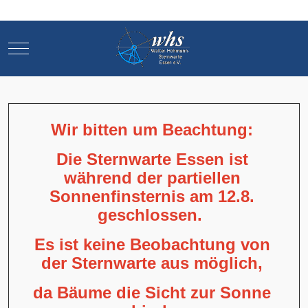
Mobile Menu Toggle
Mobile Menu Toggle
Wir bitten um Beachtung:
Die Sternwarte Essen ist
während der partiellen
Sonnenfinsternis am 12.8.
geschlossen.
Es ist keine Beobachtung von
der Sternwarte aus möglich,
da Bäume die Sicht zur Sonne