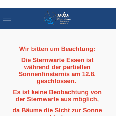
Mobile Menu Toggle
Mobile Menu Toggle
Wir bitten um Beachtung:
Die Sternwarte Essen ist
während der partiellen
Sonnenfinsternis am 12.8.
geschlossen.
Es ist keine Beobachtung von
der Sternwarte aus möglich,
da Bäume die Sicht zur Sonne