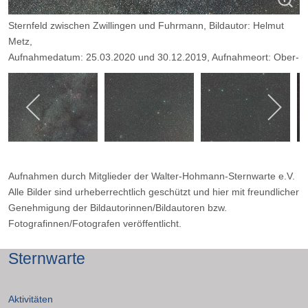
Sternfeld zwischen Zwillingen und Fuhrmann, Bildautor: Helmut
Metz,
Aufnahmedatum: 25.03.2020 und 30.12.2019, Aufnahmeort: Ober-
Holte / Sauerland
Kamera: Canon 450D astromodifiziert, Empfindlichkeit: ISO 800,
Objektiv: 35-mm-Sigma, Filter: L-2 UV/IR-Blockfilter,
Belichtungszeit: 4 x 10 min, Blende: 4
Aufnahmen durch Mitglieder der Walter-Hohmann-Sternwarte e.V.
Alle Bilder sind urheberrechtlich geschützt und hier mit freundlicher
Genehmigung der Bildautorinnen/Bildautoren bzw.
Fotografinnen/Fotografen veröffentlicht.
Sternwarte
Aktivitäten