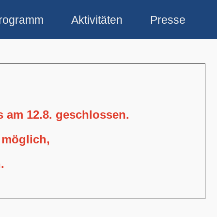
rogramm
Aktivitäten
Presse
is am 12.8. geschlossen.
 möglich,
.