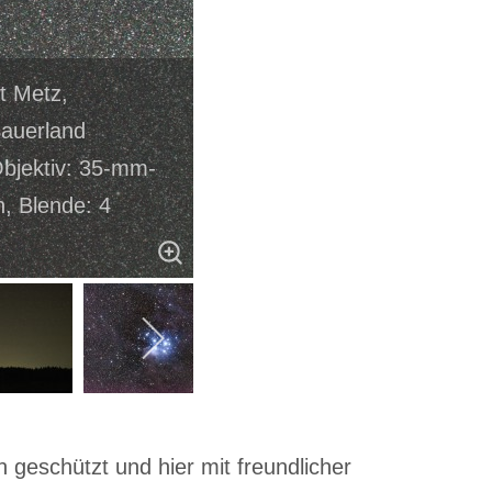
ut Metz,
auerland
Objektiv: 35-mm-
n, Blende: 4
 geschützt und hier mit freundlicher