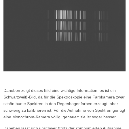
Daneben zeigt dieses Bild eine wichtige Information: es ist ein
Schwarzweiß-Bild, da für die Spektroskopie eine Farbkamera zwar
schön bunte Spektren in den Regenbogenfarben erzeugt, aber
schwierig zu kalibrieren ist. Für die Aufnahme von Spektren genügt
eine Monochrom-Kamera völlig, genauer: sie ist sogar besser.
Daneben lässt sich unschwer (trotz der komprimierten Aufnahme