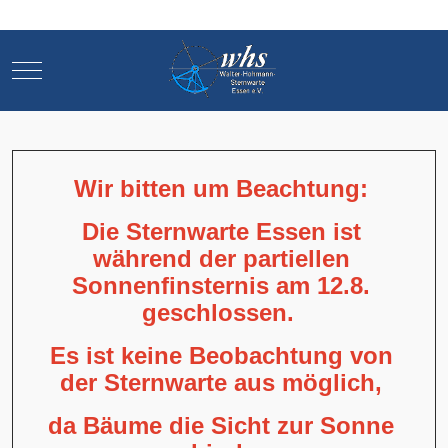
Mobile Menu Toggle
Mobile Menu Toggle
Wir bitten um Beachtung:
Die Sternwarte Essen ist
während der partiellen
Sonnenfinsternis am 12.8.
geschlossen.
Es ist keine Beobachtung von
der Sternwarte aus möglich,
da Bäume die Sicht zur Sonne