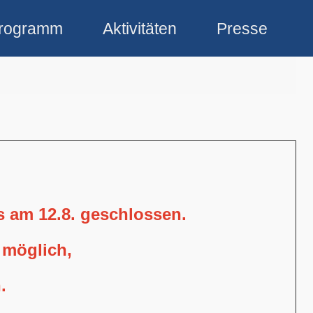
rogramm
Aktivitäten
Presse
is am 12.8. geschlossen.
 möglich,
.