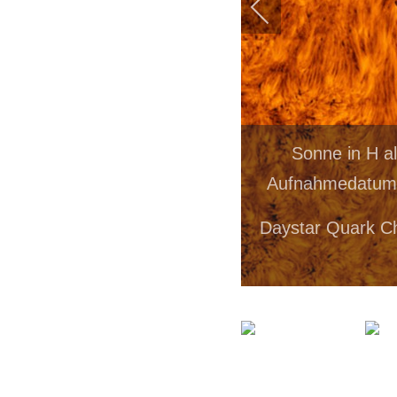
Sonne in H a
Aufnahmedatum: 
Daystar Quark C