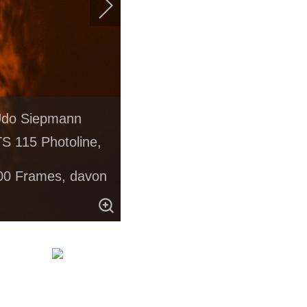
 Udo Siepmann
S 115 Photoline,
00 Frames, davon