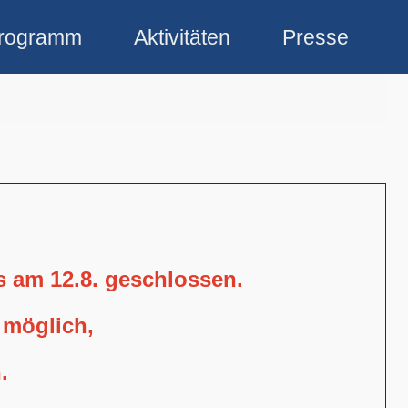
rogramm
Aktivitäten
Presse
is am 12.8. geschlossen.
 möglich,
.