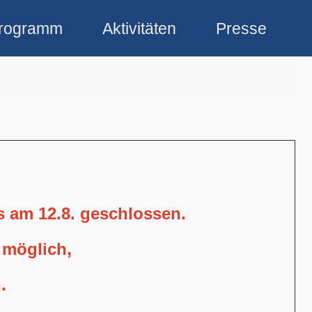
rogramm
Aktivitäten
Presse
is am 12.8. geschlossen.
 möglich,
.