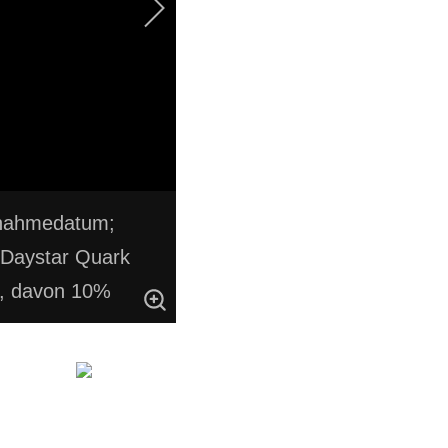
fnahmedatum;
 Daystar Quark
, davon 10%