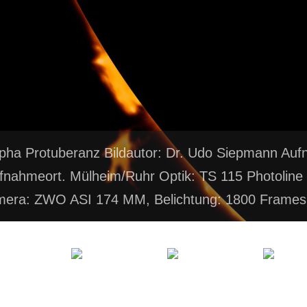
lpha Protuberanz Bildautor: Dr. Udo Siepmann Au
fnahmeort. Mülheim/Ruhr Optik: TS 115 Photoline
mera: ZWO ASI 174 MM, Belichtung: 1800 Frames