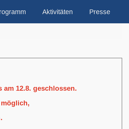
rogramm
Aktivitäten
Presse
is am 12.8. geschlossen.
 möglich,
.