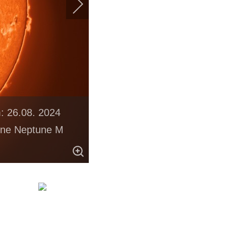
: 26.08. 2024
One Neptune M