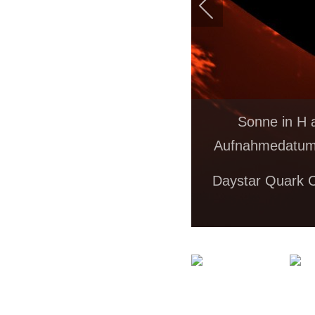
Sonne in H 
Aufnahmedatum:
Daystar Quark 