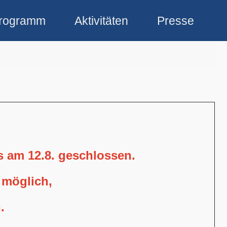
rogramm
Aktivitäten
Presse
is am 12.8. geschlossen.
 möglich,
.