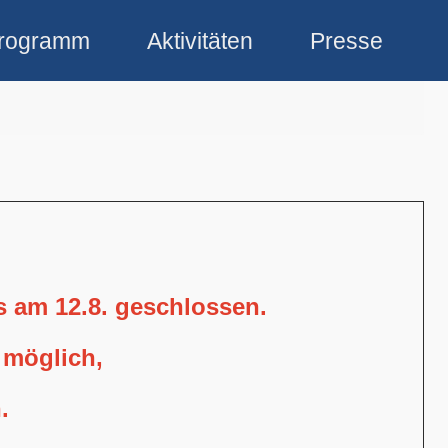
rogramm
Aktivitäten
Presse
is am 12.8. geschlossen.
 möglich,
.