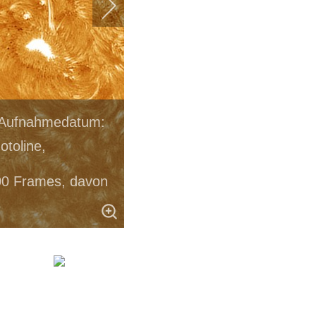
n Aufnahmedatum:
otoline,
00 Frames, davon