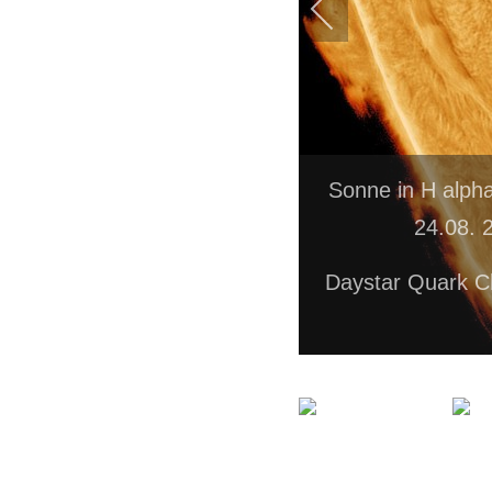
Sonne in H alph
24.08. 
Daystar Quark C