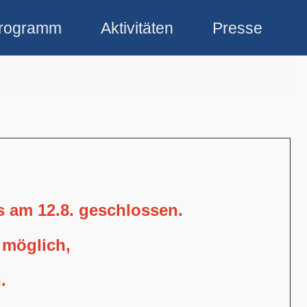
rogramm
Aktivitäten
Presse
is am 12.8. geschlossen.
 möglich,
.