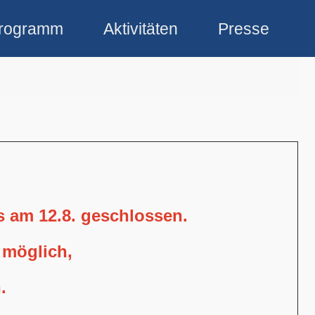
rogramm
Aktivitäten
Presse
is am 12.8. geschlossen.
 möglich,
.