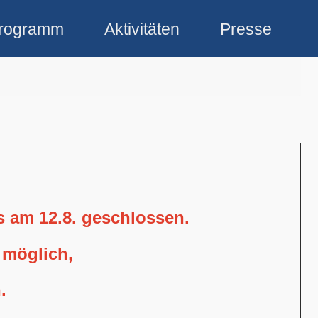
rogramm
Aktivitäten
Presse
is am 12.8. geschlossen.
 möglich,
.