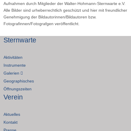
Aufnahmen durch Mitglieder der Walter-Hohmann-Sternwarte e.V.
Aufnahmeort:
Alle Bilder sind urheberrechtlich geschützt und hier mit freundlicher
Mülheim/Ruhr
Genehmigung der Bildautorinnen/Bildautoren bzw.
Optik:
Fotografinnen/Fotografgen veröffentlicht.
Lunt
LS
Sternwarte
60
Kamera:
Player
Aktivitäten
One
Instrumente
Neptune
M
Galerien
Belichtung:
Geographisches
2000
Öffnungszeiten
Frames,
Verein
davon
9
%.
Aktuelles
Kontakt
Presse