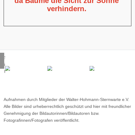
da Bäume die Sicht zur Sonne
verhindern.
Sonne
in
H
alpha
mit
Protuberanzen
Bildautor:
Aufnahmen durch Mitglieder der Walter-Hohmann-Sternwarte e.V.
Dr.
Alle Bilder sind urheberrechtlich geschützt und hier mit freundlicher
Udo
Genehmigung der Bildautorinnen/Bildautoren bzw.
Siepmann
Fotografinnen/Fotografen veröffentlicht.
Aufnahmedatum:
01.08.2026