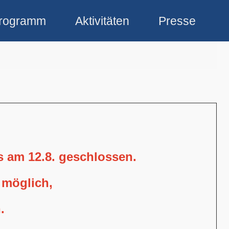
rogramm
Aktivitäten
Presse
is am 12.8. geschlossen.
 möglich,
.