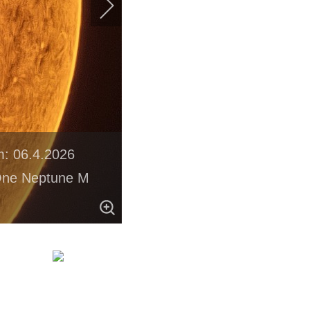
m: 06.4.2026
 One Neptune M