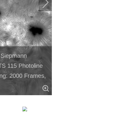
o Siepmann
S 115 Photoline
ng: 2000 Frames,