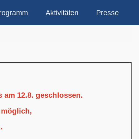
rogramm
Aktivitäten
Presse
is am 12.8. geschlossen.
 möglich,
.