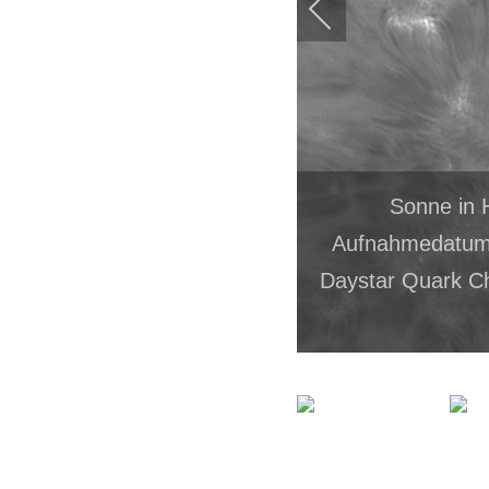
Sonne in 
Aufnahmedatum:
Daystar Quark C