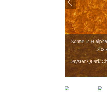
Sonne in H alph
2023
Daystar Quark C