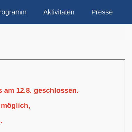
rogramm
Aktivitäten
Presse
is am 12.8. geschlossen.
 möglich,
.