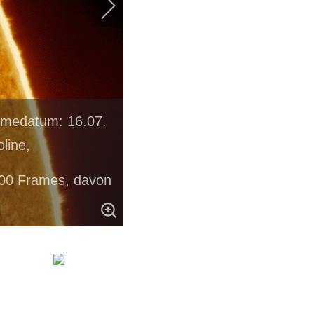
hmedatum: 16.07.
line,
00 Frames, davon