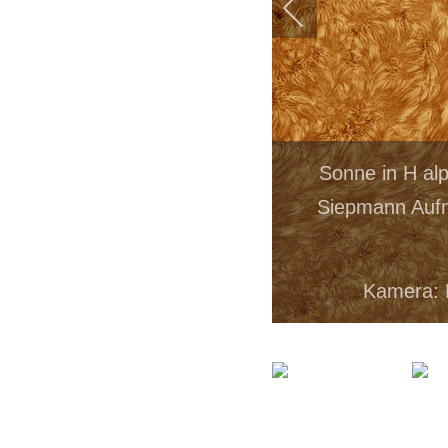
Sonne in H alp
Siepmann Aufn
Kamera: 