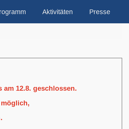
rogramm
Aktivitäten
Presse
is am 12.8. geschlossen.
 möglich,
.