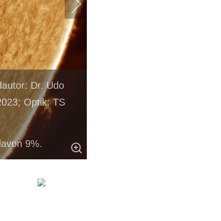
dautor: Dr. Udo
023; Optik: TS
davon 9%.