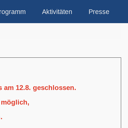
rogramm
Aktivitäten
Presse
is am 12.8. geschlossen.
 möglich,
.