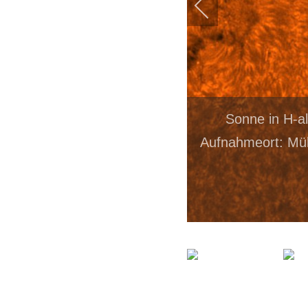
Sonne in H-a
Aufnahmeort: Mül