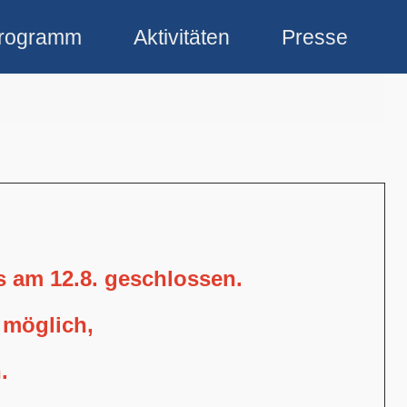
rogramm
Aktivitäten
Presse
is am 12.8. geschlossen.
 möglich,
.