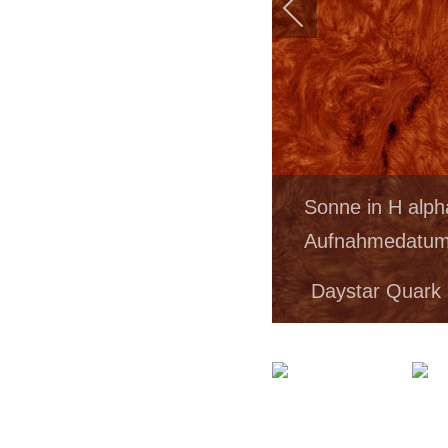
Sonne in H alph
Aufnahmedatum:
Daystar Quark