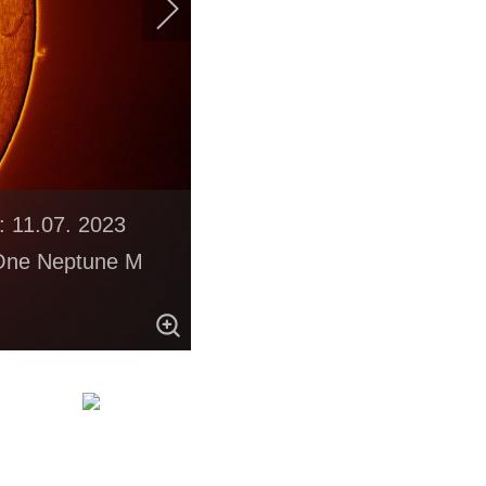
: 11.07. 2023
 One Neptune M