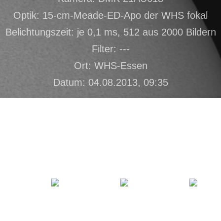
Optik: 15-cm-Meade-ED-Apo der WHS fokal
Belichtungszeit: je 0,1 ms, 512 aus 2000 Bildern
Filter: ---
Ort: WHS-Essen
Datum: 04.08.2013, 09:35