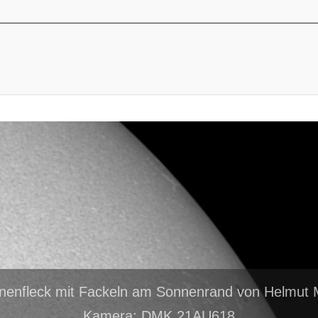
nenfleck mit Fackeln am Sonnenrand von Helmut 
Kamera: DMK 21AU618