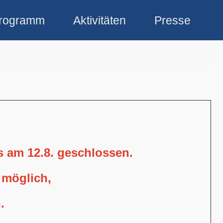
rogramm
Aktivitäten
Presse
is am 12.8. geschlossen.
 möglich,
.