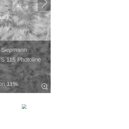
o Siepmann
S 115 Photoline
on 11%.