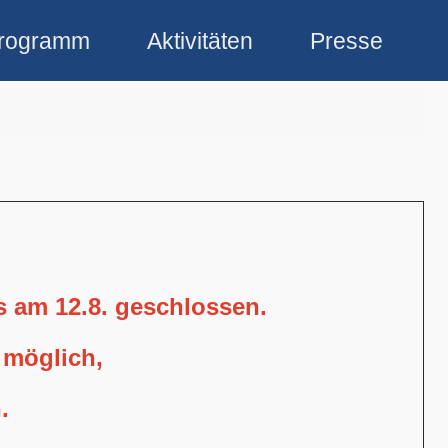
rogramm
Aktivitäten
Presse
is am 12.8. geschlossen.
 möglich,
.