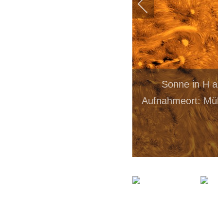
Sonne in H 
Aufnahmeort: Mül