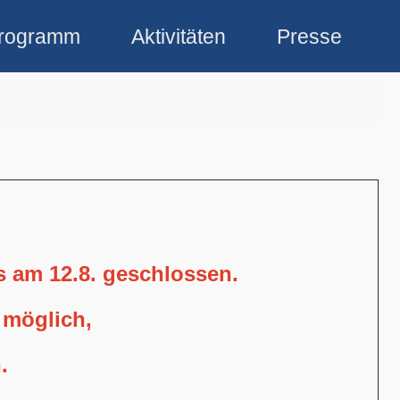
rogramm
Aktivitäten
Presse
is am 12.8. geschlossen.
 möglich,
.