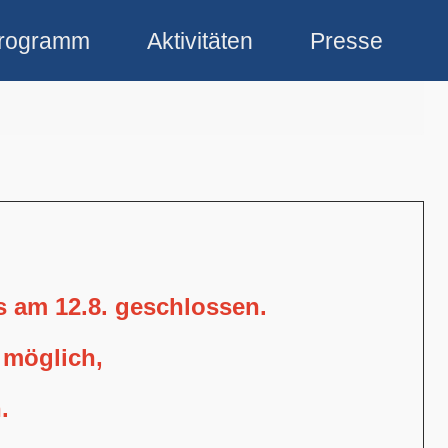
rogramm
Aktivitäten
Presse
is am 12.8. geschlossen.
 möglich,
.