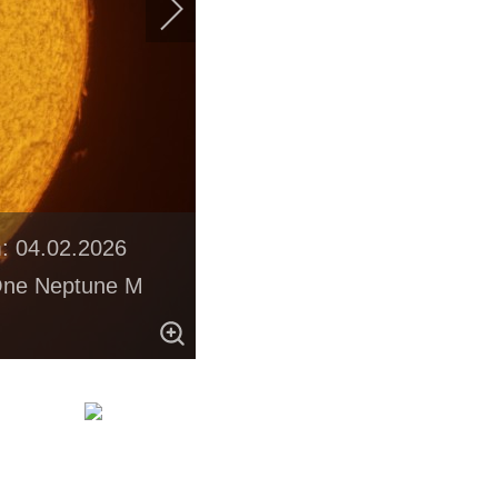
m: 04.02.2026
 One Neptune M